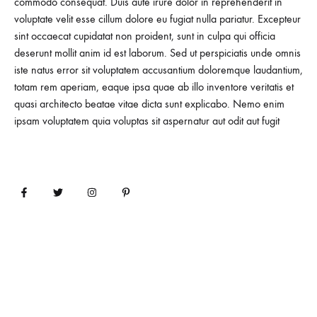
commodo consequat. Duis aute irure dolor in reprehenderit in
voluptate velit esse cillum dolore eu fugiat nulla pariatur. Excepteur
sint occaecat cupidatat non proident, sunt in culpa qui officia
deserunt mollit anim id est laborum. Sed ut perspiciatis unde omnis
iste natus error sit voluptatem accusantium doloremque laudantium,
totam rem aperiam, eaque ipsa quae ab illo inventore veritatis et
quasi architecto beatae vitae dicta sunt explicabo. Nemo enim
ipsam voluptatem quia voluptas sit aspernatur aut odit aut fugit
Privacy Policy
Help
FAQs
Contact Us
©2018 Konte. All rights reserved